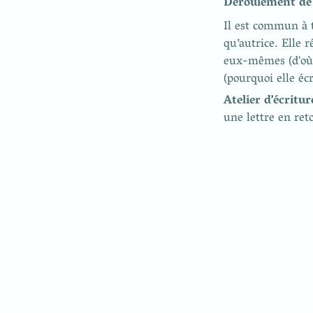
Déroulement de l
Il est commun à t
qu’autrice. Elle r
eux-mêmes (d'où lu
Atelier d’écriture
une lettre en ret
Newsletter
Contact
Mentions légales