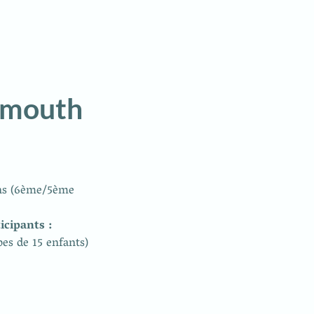
ammouth
ns (6ème/5ème 
pes de 15 enfants)