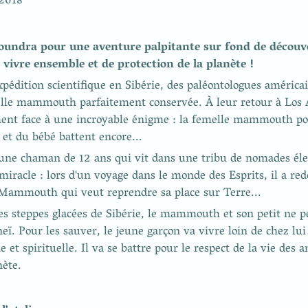
 2018
toundra pour une aventure palpitante sur fond de découve
e vivre ensemble et de protection de la planète !
pédition scientifique en Sibérie, des paléontologues américai
lle mammouth parfaitement conservée. À leur retour à Los An
ent face à une incroyable énigme : la femelle mammouth port
et du bébé battent encore...
eune chaman de 12 ans qui vit dans une tribu de nomades éle
 miracle : lors d'un voyage dans le monde des Esprits, il a red
Mammouth qui veut reprendre sa place sur Terre...
es steppes glacées de Sibérie, le mammouth et son petit ne p
neï. Pour les sauver, le jeune garçon va vivre loin de chez lui
et spirituelle. Il va se battre pour le respect de la vie des a
nète.