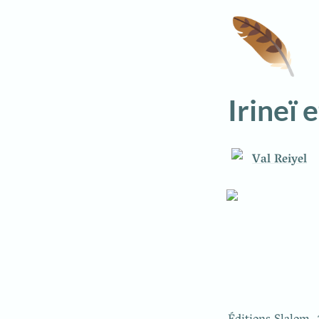
🪶
Irineï
Val Reiyel