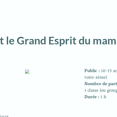
 et le Grand Esprit du m
Public : 
10-13 a
1 classe (ou grou
Durée : 
1 h