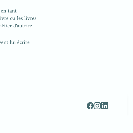
en tant 
vre ou les livres 
étier d'autrice 
vent lui écrire 