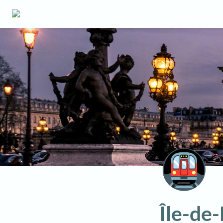
🚇
Île-de