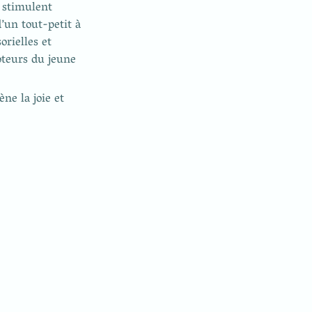
 stimulent 
’un tout-petit à 
rielles et 
teurs du jeune 
e la joie et 