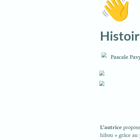
👋
Histoi
Pascale Pav
L’autrice 
propose
hibou » grâce au 